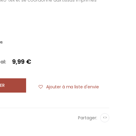
 Oeko-tex et se coordonne aux tissus imprimés
es
9,99 €
al:
ER
Ajouter à ma liste d'envie
Partager:
<>