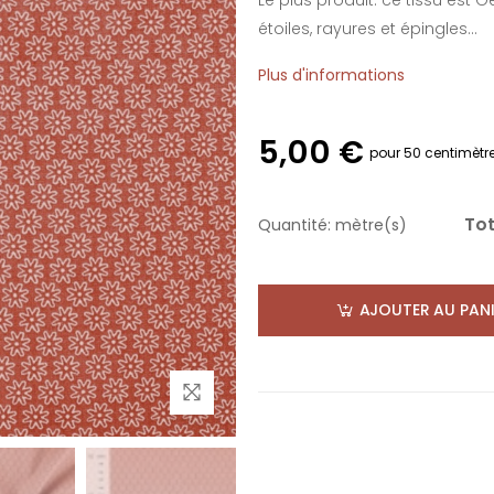
Le plus produit: ce tissu est
étoiles, rayures et épingles...
Plus d'informations
5,00 €
pour 50 centimètr
Tot
Quantité:
mètre(s)
AJOUTER AU PANI