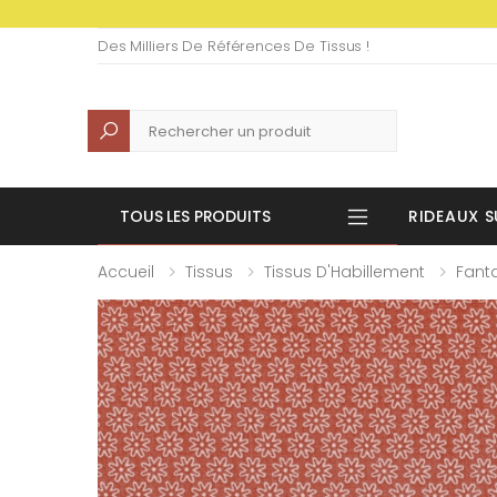
Des Milliers De Références De Tissus !
Recherche
TOUS LES PRODUITS
RIDEAUX S
Accueil
Tissus
Tissus D'Habillement
Fanta