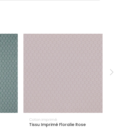
Coton imprimé
Coton 
Tissu Imprimé Floralie Rose
Tissu 