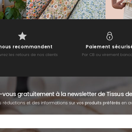
s nous recommandent
Paiement sécuris
rez les retours de nos clients
Par CB ou virement banca
z-vous gratuitement à la newsletter de Tissus de
s réductions et des informations sur
vos produits préférés
en av