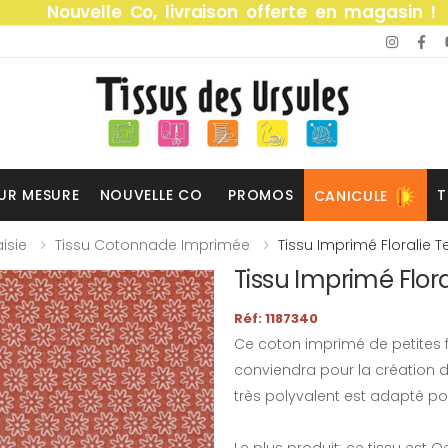
Nouvelle Co, livraison offerte en magasin !
UR MESURE
NOUVELLE CO
PROMOS
T
CANICULE
isie
Tissu Cotonnade Imprimée
Tissu Imprimé Floralie T
Tissu Imprimé Flora
Réf: 1187340
Ce coton imprimé de petites f
conviendra pour la création 
très polyvalent est adapté p