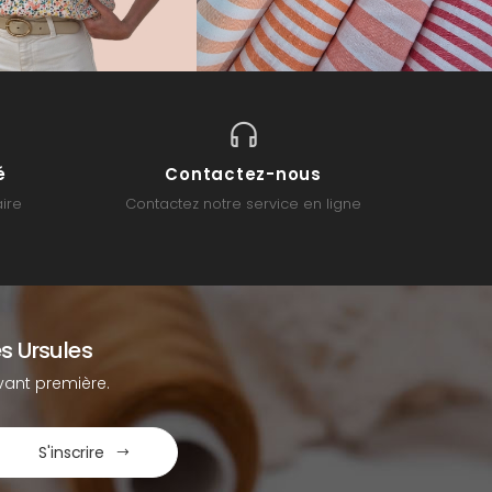
é
Contactez-nous
ire
Contactez notre service en ligne
s Ursules
ant première.
S'inscrire