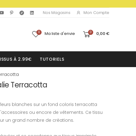
Mon Compte
Nos Magasins
0
0
Ma liste d'envie
0,00 €
ISSUS À 2.99€
TUTORIELS
erracotta
lie Terracotta
leurs blanches sur un fond coloris terracotta
d'accessoires ou encore de vêtements. Ce tissu
our un grand nombre de créations.