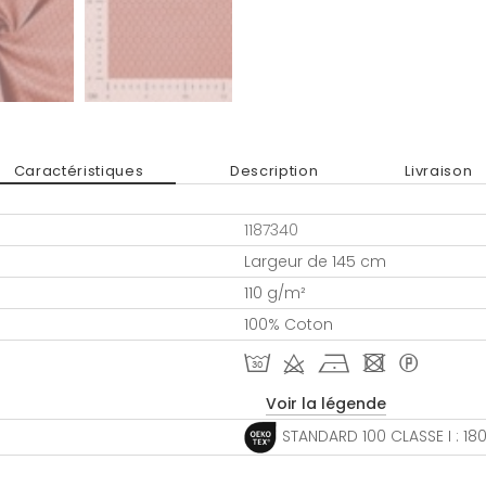
Caractéristiques
Description
Livraison
1187340
Largeur de 145 cm
110 g/m²
100% Coton
T d h - *
Voir la légende
STANDARD 100 CLASSE I : 1