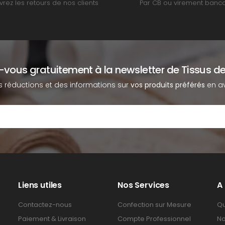
rez les retours de nos clients
Par CB ou virement banca
z-vous gratuitement à la newsletter de Tissus de
s réductions et des informations sur
vos produits préférés
en av
Liens utiles
Nos Services
A
Contactez-nous
Confection sur Mesure
Qu
Paiement & Livraison
Compte Professionnel
No