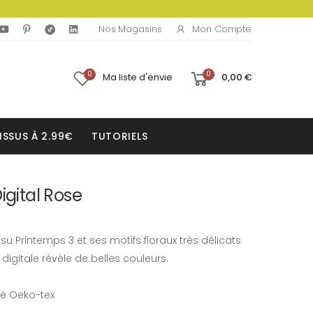
Mon Compte
Nos Magasins
0
0
Ma liste d'envie
0,00 €
ISSUS À 2.99€
TUTORIELS
igital Rose
su Printemps 3 et ses motifs floraux très délicats
digitale révèle de belles couleurs.
fié Oeko-tex