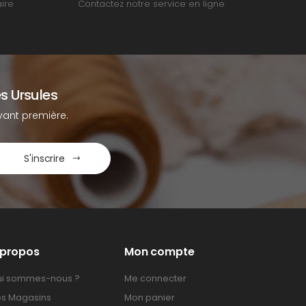
ire
Contactez notre service en ligne
s Ursules
ant première.
S'inscrire
 propos
Mon compte
i sommes-nous ?
Me connecter
s Magasins
Mon panier