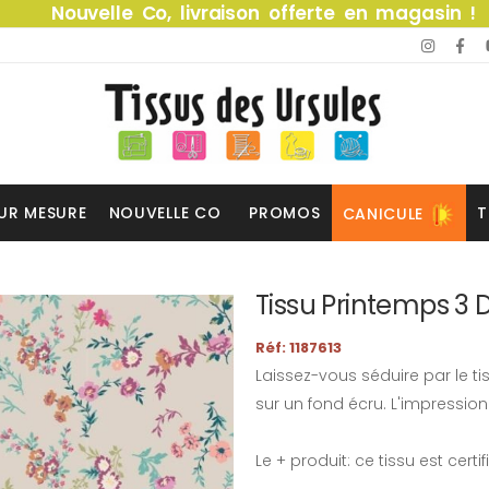
Nouvelle Co, livraison offerte en magasin !
UR MESURE
NOUVELLE CO
PROMOS
T
CANICULE
Tissu Printemps 3 D
Réf: 1187613
Laissez-vous séduire par le tis
sur un fond écru. L'impression 
Le + produit: ce tissu est certi