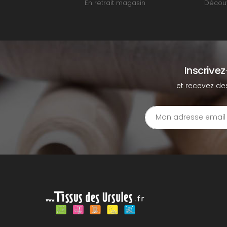
En retrait magasin
Découv
Inscrive
et recevez de