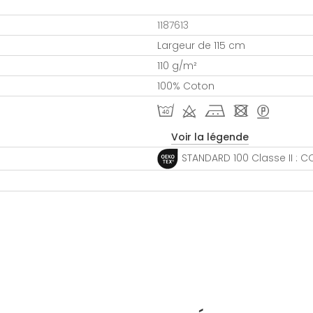
1187613
Largeur de 115 cm
110 g/m²
100% Coton
I d j - >
Voir la légende
STANDARD 100 Classe II : C