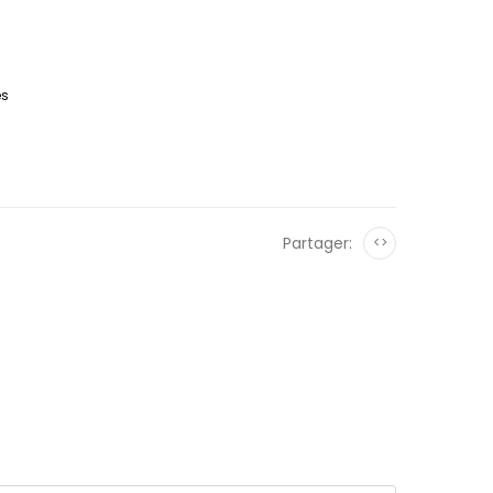
es
Partager:
<>