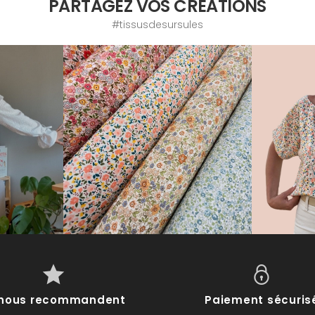
PARTAGEZ VOS CRÉATIONS
#tissusdesursules
s nous recommandent
Paiement sécuris