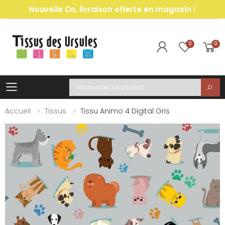
Nouvelle Co, livraison offerte en magasin !
0
0
Toggle mobile menu
Recherche
Accueil
Tissus
Tissu Animo 4 Digital Gris