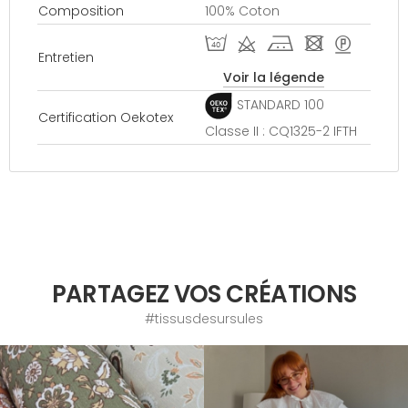
Composition
100% Coton
I d j - >
Entretien
Voir la légende
STANDARD 100
Certification Oekotex
Classe II : CQ1325-2 IFTH
PARTAGEZ VOS CRÉATIONS
#tissusdesursules