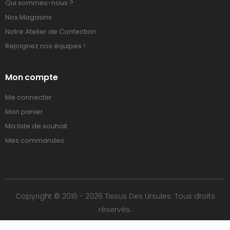
Qui sommes-nous ?
Nos Magasins
Notre Atelier de Confection
Rejoignez nos équipes !
Mon compte
Me connecter
Mon panier
Ma liste de souhait
Mes commandes
Copyright © 2016 - 2026 Tissus Des Ursules. Tous droits
réservés.