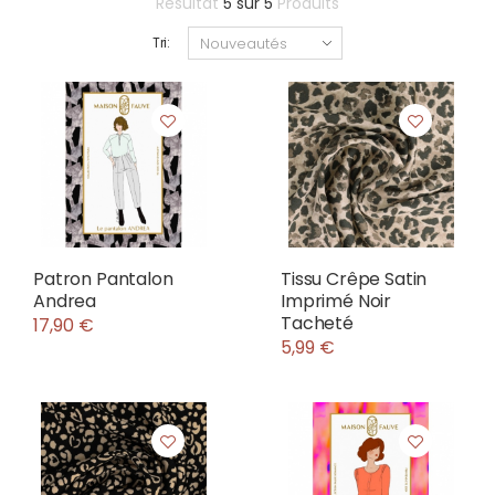
Résultat
5
sur
5
Produits
Tri:
Patron Pantalon
Tissu Crêpe Satin
Andrea
Imprimé Noir
Tacheté
17,90 €
5,99 €