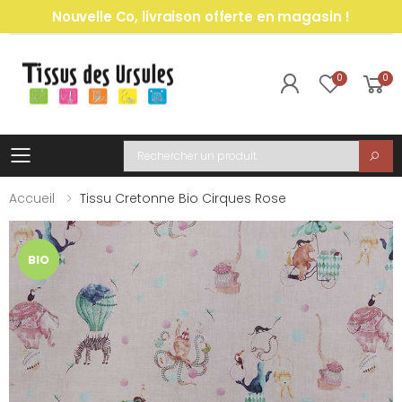
Nouvelle Co, livraison offerte en magasin !
0
0
Toggle mobile menu
Recherche
Accueil
Tissu Cretonne Bio Cirques Rose
BIO