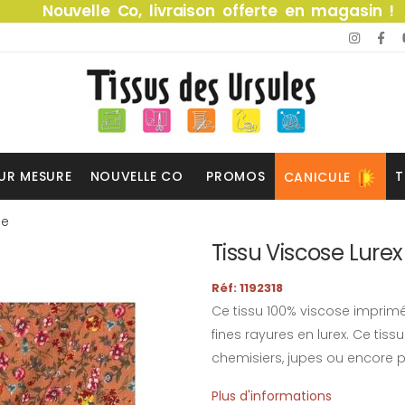
Nouvelle Co, livraison offerte en magasin !
UR MESURE
NOUVELLE CO
PROMOS
T
CANICULE
ue
Tissu Viscose Lurex
Réf: 1192318
Ce tissu 100% viscose imprimé
fines rayures en lurex. Ce tiss
chemisiers, jupes ou encore 
Plus d'informations