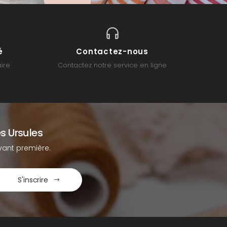
é
Contactez-nous
ire
Contactez notre service en ligne
s Ursules
ant première.
S'inscrire