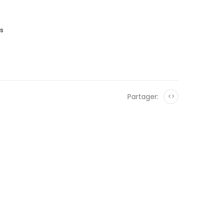
es
Partager:
<>