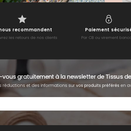
s nous recommandent
Paiement sécuris
rez les retours de nos clients
Par CB ou virement banca
z-vous gratuitement à la newsletter de Tissus de
s réductions et des informations sur
vos produits préférés
en av