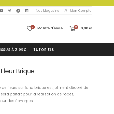
Mon Compte
Nos Magasins
0
0
Ma liste d'envie
0,00 €
ISSUS À 2.99€
TUTORIELS
 Fleur Brique
 de fleurs sur fond brique est joliment décoré de
u sera parfait pour la réalisation de robes,
pour des écharpes.