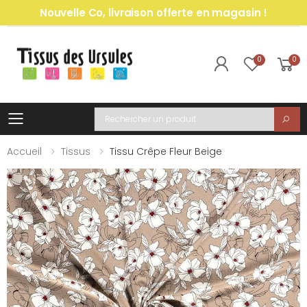
Nouvelle Co, livraison offerte en magasin !
0
0
Toggle mobile menu
Recherche
Accueil
Tissus
Tissu Crêpe Fleur Beige