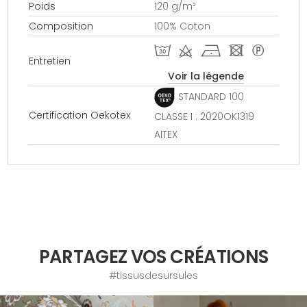
Poids
120 g/m²
Composition
100% Coton
T d h - *
Entretien
Voir la légende
STANDARD 100
Certification Oekotex
CLASSE I : 2020OK1319
AITEX
PARTAGEZ VOS CRÉATIONS
#tissusdesursules