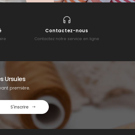
é
Contactez-nous
ire
Contactez notre service en ligne
s Ursules
ant première.
S'inscrire