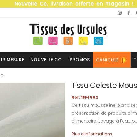
Nouvelle Co, livraison offerte en magasin !
UR MESURE
NOUVELLE CO
PROMOS
T
CANICULE
nc
Tissu Celeste Mous
Réf: 1194562
Ce tissu mousseline blanc sera
présentation de produits alim
alimentaire. Lavage à l'eau pur
Plus d'informations