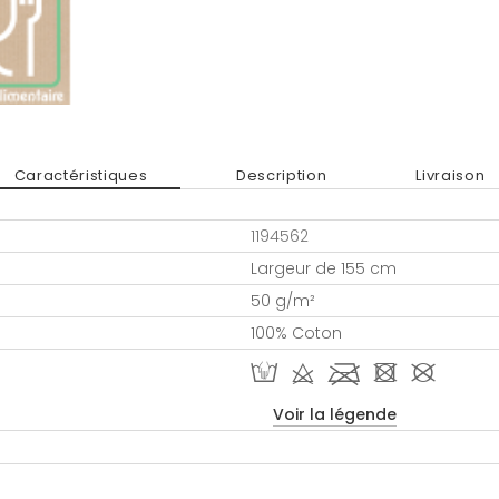
Caractéristiques
Description
Livraison
1194562
Largeur de 155 cm
50 g/m²
100% Coton
W d l - #
Voir la légende