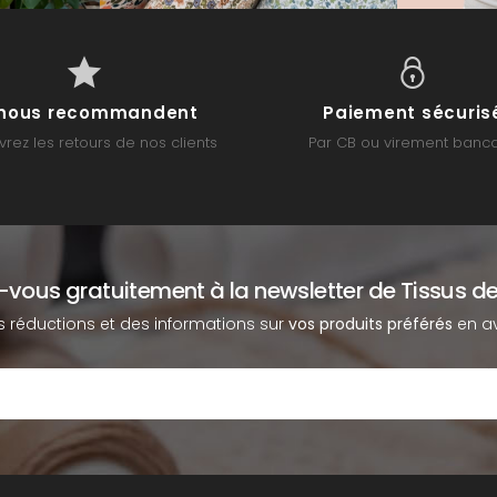
s nous recommandent
Paiement sécuris
rez les retours de nos clients
Par CB ou virement banca
z-vous gratuitement à la newsletter de Tissus de
s réductions et des informations sur
vos produits préférés
en av