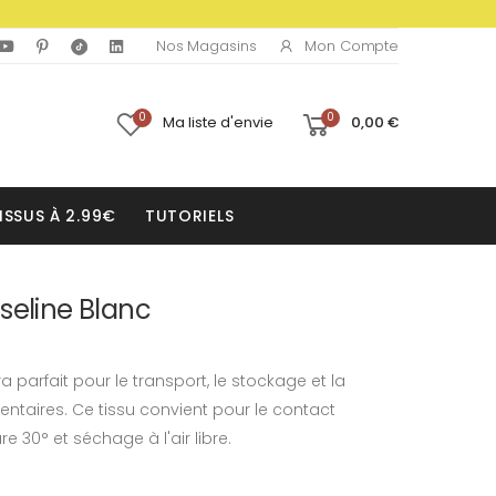
Mon Compte
Nos Magasins
0
0
Ma liste d'envie
0,00 €
ISSUS À 2.99€
TUTORIELS
seline Blanc
 parfait pour le transport, le stockage et la
entaires. Ce tissu convient pour le contact
e 30° et séchage à l'air libre.