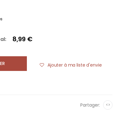
es
8,99 €
al:
ER
Ajouter à ma liste d'envie
Partager:
<>