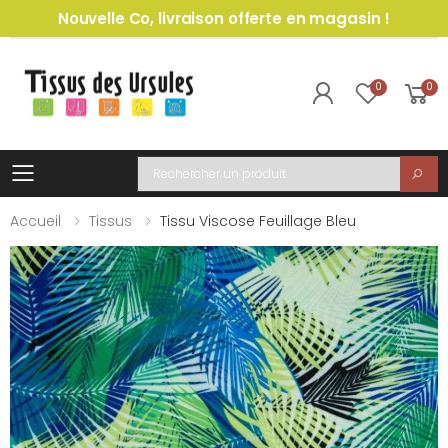
Nouvelle Co, livraison offerte en magasin !
0
0
Toggle mobile menu
Recherche
Accueil
Tissus
Tissu Viscose Feuillage Bleu