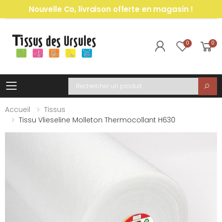
Nouvelle Co, livraison offerte en magasin !
0
0
Toggle mobile menu
Recherche
Accueil
Tissus
Tissu Vlieseline Molleton Thermocollant H630