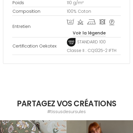
Poids
110 g/m²
Composition
100% Coton
I d j - >
Entretien
Voir la légende
STANDARD 100
Certification Oekotex
Classe II : CQ1325-2 IFTH
PARTAGEZ VOS CRÉATIONS
#tissusdesursules