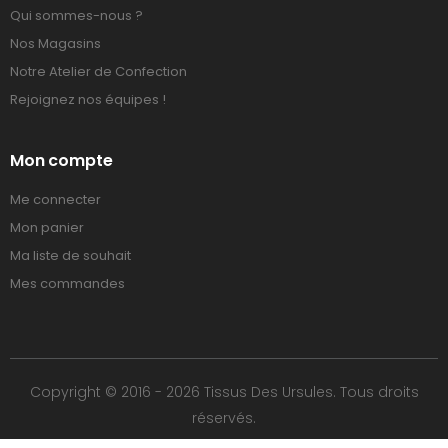
Qui sommes-nous ?
Nos Magasins
Notre Atelier de Confection
Rejoignez nos équipes !
Mon compte
Me connecter
Mon panier
Ma liste de souhait
Mes commandes
Copyright © 2016 - 2026 Tissus Des Ursules. Tous droits
réservés.