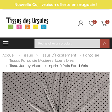
Nouvelle Co, livraison offerte en magasin !
0
0
Toggle mobile menu
Recherche
Accueil
Tissus
Tissus D'Habillement
Fantaisie
Tissus Fantaisie Matières Extensibles
Tissu Jersey Viscose Imprimé Pois Fond Gris