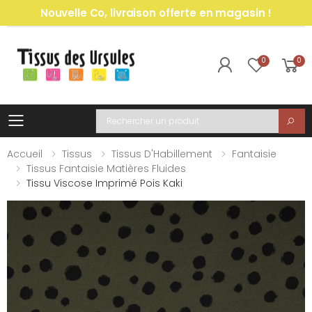
Nouvelle Co, livraison offerte en magasin !
0
0
Toggle mobile menu
Recherche
Accueil
Tissus
Tissus D'Habillement
Fantaisie
Tissus Fantaisie Matières Fluides
Tissu Viscose Imprimé Pois Kaki