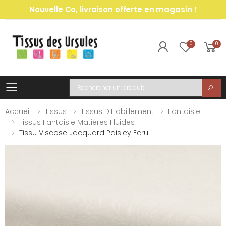
Nouvelle Co, livraison offerte en magasin !
0
0
Toggle mobile menu
Recherche
Accueil
Tissus
Tissus D'Habillement
Fantaisie
Tissus Fantaisie Matières Fluides
Tissu Viscose Jacquard Paisley Ecru