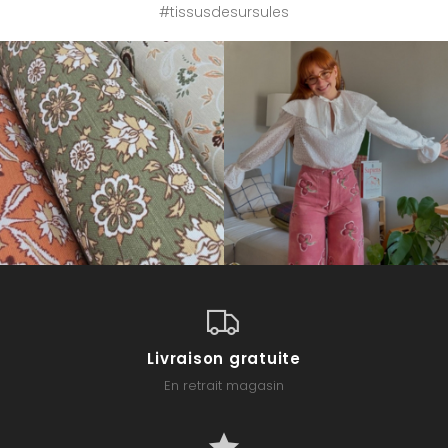
#tissusdesursules
Livraison gratuite
En retrait magasin