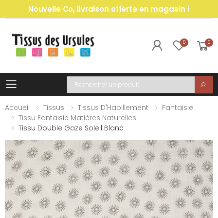
Nouvelle Co, livraison offerte en magasin !
0
0
Toggle mobile menu
Recherche
Accueil
Tissus
Tissus D'Habillement
Fantaisie
Tissu Fantaisie Matières Naturelles
Tissu Double Gaze Soleil Blanc