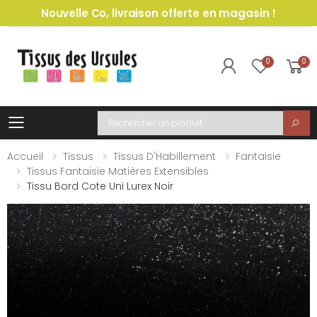
Nouvelle Co, livraison offerte en magasin !
0
0
Toggle mobile menu
Recherche
Accueil
Tissus
Tissus D'Habillement
Fantaisie
Tissus Fantaisie Matières Extensibles
Tissu Bord Cote Uni Lurex Noir