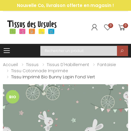
Nouvelle Co, livraison offerte en magasin !
0
0
Toggle mobile menu
Recherche
Accueil
Tissus
Tissus D'Habillement
Fantaisie
Tissu Cotonnade Imprimée
Tissu Imprimé Bio Bunny Lapin Fond Vert
BIO