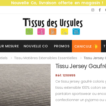
Nouvelle Co, livraison offerte en magasin !
UR MESURE
NOUVELLE CO
PROMOS
T
CANICULE
tiels
Tissu Matières Extensibles Essentielles
Tissu Jersey 
Tissu Jersey Gaufré
Réf: 1210955
Ce tissu jersey gaufré coloris
tissu extensible 100% coton s
pantalon sportswear ou encor
confectionner un pyjama ou u