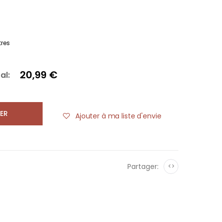
tres
20,99 €
al:
ER
Ajouter à ma liste d'envie
Partager:
<>