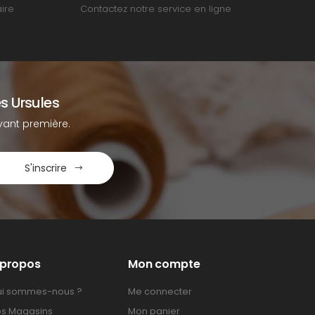
ire
Contactez notre service en ligne
s Ursules
ant première.
S'inscrire
 propos
Mon compte
i sommes-nous ?
Me connecter
s Magasins
Mon panier