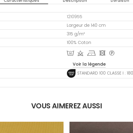
Caractéristiques
Description
Livraison
1210955
Largeur de 140 cm
315 g/m²
100% Coton
T d h - *
Voir la légende
STANDARD 100 CLASSE I : 1
VOUS AIMEREZ AUSSI