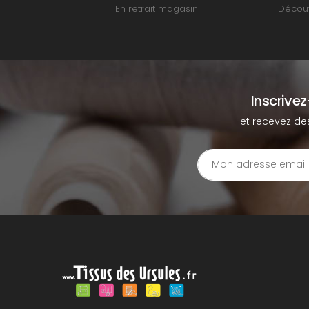
En retrait magasin
Découv
Inscrive
et recevez de