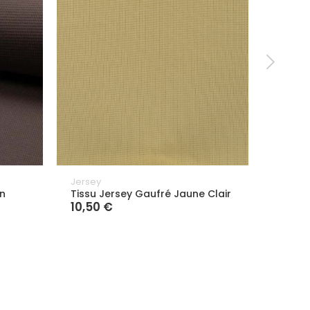
Jersey
Jersey
n
Tissu Jersey Gaufré Jaune Clair
Tissu 
10,50 €
10,50