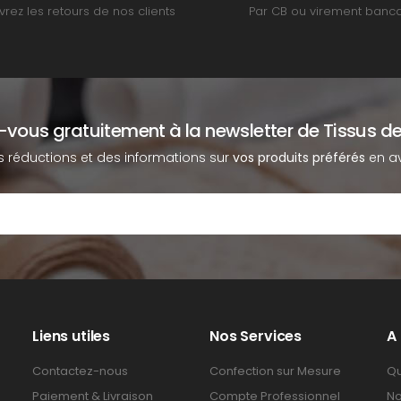
rez les retours de nos clients
Par CB ou virement banca
z-vous gratuitement à la newsletter de Tissus de
s réductions et des informations sur
vos produits préférés
en av
Liens utiles
Nos Services
A
Contactez-nous
Confection sur Mesure
Qu
Paiement & Livraison
Compte Professionnel
No