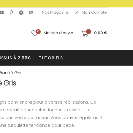
Mon Compte
Nos Magasins
0
0
Ma liste d'envie
0,00 €
ISSUS À 2.99€
TUTORIELS
Gaufré Gris
 Gris
 gris conviendra pour diverses réalisations. Ce
era parfait pour confectionner un sweat, un
e une veste de tailleur. Vous pouvez également
ne turbulette tendance pour bébé...