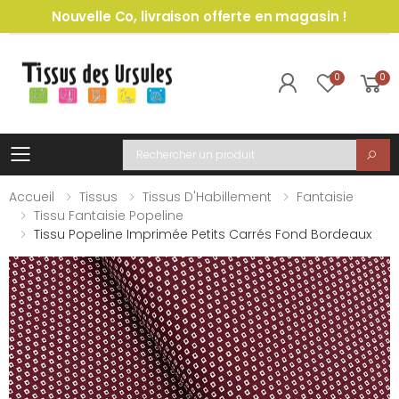
Nouvelle Co, livraison offerte en magasin !
0
0
Toggle mobile menu
Recherche
Accueil
Tissus
Tissus D'Habillement
Fantaisie
Tissu Fantaisie Popeline
Tissu Popeline Imprimée Petits Carrés Fond Bordeaux