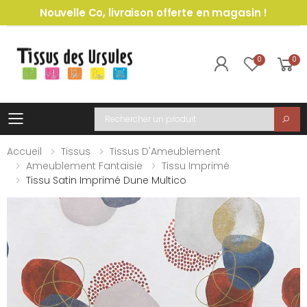
Nouvelle Co, livraison offerte en magasin !
0
0
Toggle mobile menu
Recherche
Accueil
Tissus
Tissus D'Ameublement
Ameublement Fantaisie
Tissu Imprimé
Tissu Satin Imprimé Dune Multico