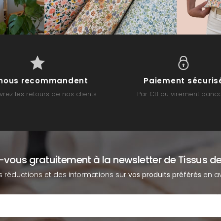
s nous recommandent
Paiement sécuris
rez les retours de nos clients
Par CB ou virement banca
z-vous gratuitement à la newsletter de Tissus de
s réductions et des informations sur
vos produits préférés
en av