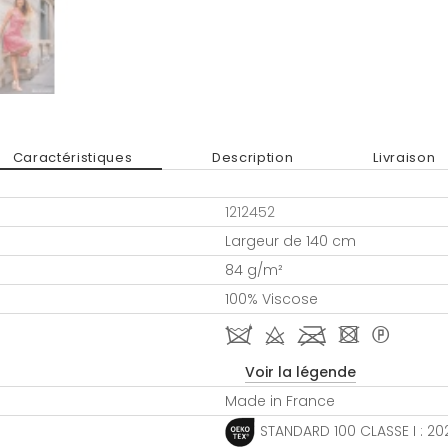
Caractéristiques
Description
Livraison
1212452
Largeur de 140 cm
84 g/m²
100% Viscose
i d l - *
Voir la légende
Made in France
STANDARD 100 CLASSE I : 20