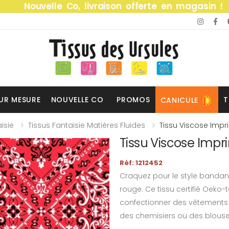
Nouvelle Co, livraison offerte en magasin !
UR MESURE
NOUVELLE CO
PROMOS
T
CANICULE
isie
Tissus Fantaisie Matières Fluides
Tissu Viscose Imp
Tissu Viscose Imp
Réf: 1212452
Craquez pour le style bandan
rouge. Ce tissu certifié Oeko-t
confectionner des vêtements
des chemisiers ou des blouses