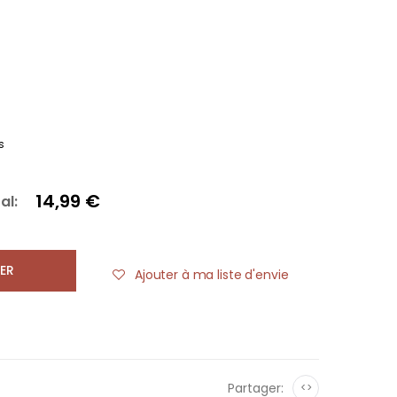
s
14,99 €
al:
ER
Ajouter à ma liste d'envie
Partager:
<>