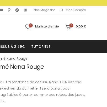
Mon Compte
Nos Magasins
0
0
Ma liste d'envie
0,00 €
ISSUS À 2.99€
TUTORIELS
rimé Nana Rouge
rimé Nana Rouge
a ultra tendance de ce tissu Nana 100% viscose
ex est vendu au mètre. Il sera parfait pour
 agréables à porter comme des robes, des jupes,
...