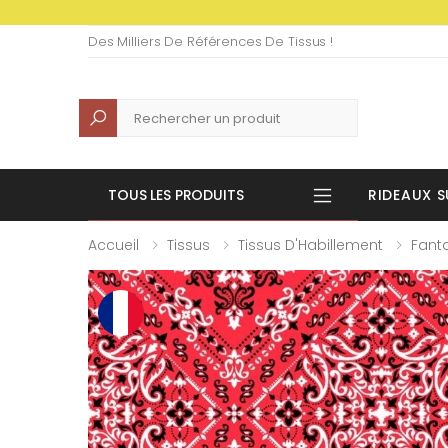
Des Milliers De Références De Tissus !
Recherche
TOUS LES PRODUITS
RIDEAUX S
Accueil
Tissus
Tissus D'Habillement
Fanta