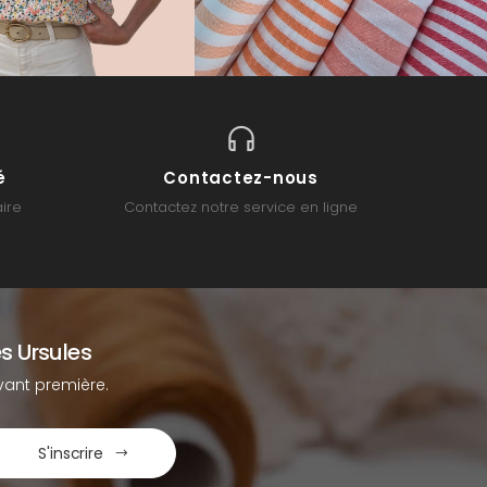
é
Contactez-nous
ire
Contactez notre service en ligne
s Ursules
ant première.
S'inscrire