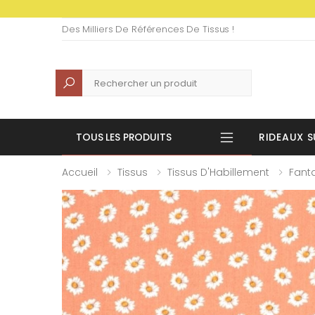
Des Milliers De Références De Tissus !
Recherche
TOUS LES PRODUITS
RIDEAUX S
Accueil
Tissus
Tissus D'Habillement
Fanta