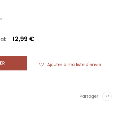
es
12,99 €
al:
ER
Ajouter à ma liste d'envie
Partager:
<>