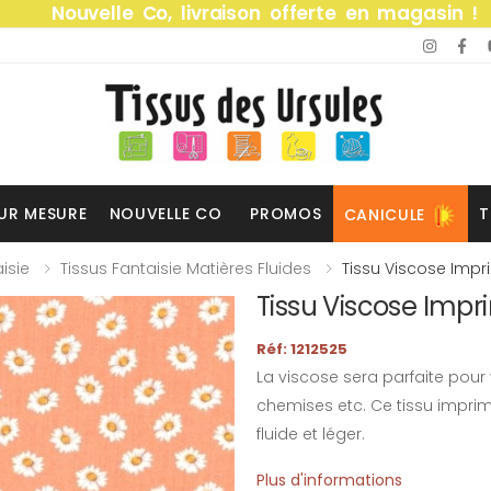
Nouvelle Co, livraison offerte en magasin !
UR MESURE
NOUVELLE CO
PROMOS
T
CANICULE
isie
Tissus Fantaisie Matières Fluides
Tissu Viscose Imp
Tissu Viscose Imp
Réf: 1212525
La viscose sera parfaite pour
chemises etc. Ce tissu imprim
fluide et léger.
Plus d'informations