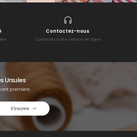
é
Contactez-nous
ire
Contactez notre service en ligne
s Ursules
ant première.
S'inscrire