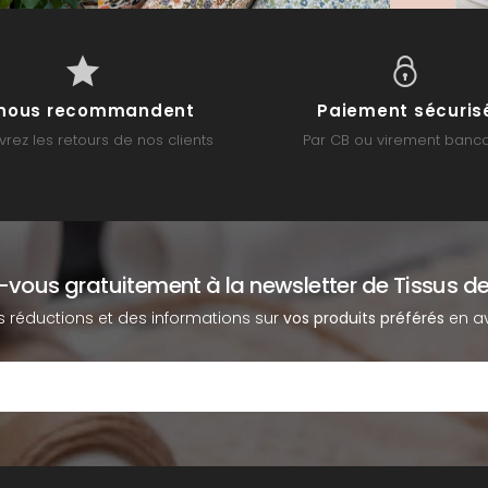
s nous recommandent
Paiement sécuris
rez les retours de nos clients
Par CB ou virement banca
z-vous gratuitement à la newsletter de Tissus de
s réductions et des informations sur
vos produits préférés
en av