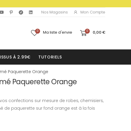
Mon Compte
Nos Magasins
0
0
Ma liste d'envie
0,00 €
ISSUS À 2.99€
TUTORIELS
rimé Paquerette Orange
rimé Paquerette Orange
 vos confections sur mesure de robes, chemisiers,
é de paquerette sur fond orange est à la fois