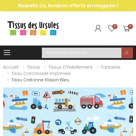
Nouvelle Co, livraison offerte en magasin !
0
0
Toggle mobile menu
Recherche
Accueil
Tissus
Tissus D'Habillement
Fantaisie
Tissu Cotonnade Imprimée
Tissu Cretonne Klaxon Bleu