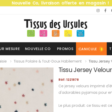
Nouvelle Co, livraison offerte en magasin !
UR MESURE
NOUVELLE CO
PROMOS
T
CANICULE
isie
Tissus Polaire & Tout-Doux Habilement
Tissu Jersey 
Tissu Jersey Velour
Réf: 1221878
Ce jersey velours imprimé d'ét
d'adorables pyjamas pour en
Le plus produit: ce tissu est ce