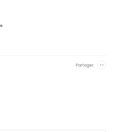
es
Partager:
<>