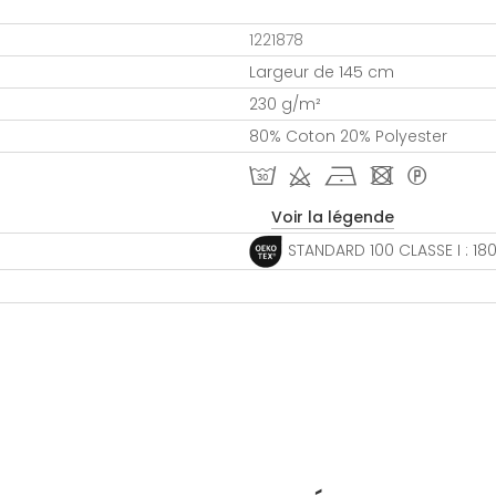
1221878
Largeur de 145 cm
230 g/m²
80% Coton 20% Polyester
T d h - *
Voir la légende
STANDARD 100 CLASSE I : 1