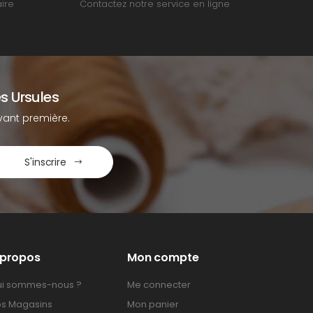
ire
Contactez notre service en ligne
s Ursules
ant première.
S'inscrire
 propos
Mon compte
i sommes-nous ?
Me connecter
s Magasins
Mon panier