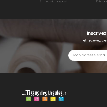
En retrait magasin
Découv
Inscrive
et recevez de