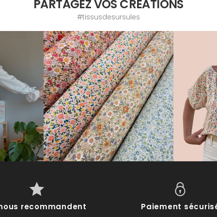
PARTAGEZ VOS CRÉATIONS
#tissusdesursules
s nous recommandent
Paiement sécuris