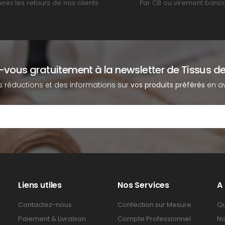
rez les retours de nos clients
Par CB ou virement banca
z-vous gratuitement à la newsletter de Tissus de
s réductions et des informations sur
vos produits préférés
en av
Liens utiles
Nos Services
A
Contactez-nous
Confection sur Mesure
Qu
Paiement & Livraison
Compte Professionnel
No