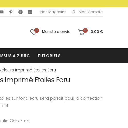
Mon Compte
Nos Magasins
0
0
Ma liste d'envie
0,00 €
ISSUS À 2.99€
TUTORIELS
Velours Imprimé Etoiles Ecru
s Imprimé Etoiles Ecru
oiles sur fond écru sera parfait pour la confection
fant.
rtifié Oeko-tex