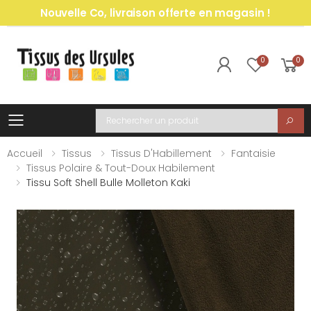
Nouvelle Co, livraison offerte en magasin !
0
0
Toggle mobile menu
Recherche
Accueil
Tissus
Tissus D'Habillement
Fantaisie
Tissus Polaire & Tout-Doux Habilement
Tissu Soft Shell Bulle Molleton Kaki