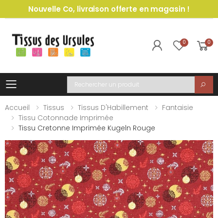
Nouvelle Co, livraison offerte en magasin !
0
0
Toggle mobile menu
Recherche
Accueil
Tissus
Tissus D'Habillement
Fantaisie
Tissu Cotonnade Imprimée
Tissu Cretonne Imprimée Kugeln Rouge