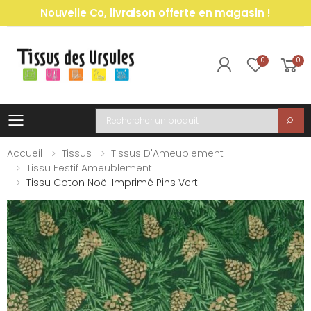
Nouvelle Co, livraison offerte en magasin !
0
0
Toggle mobile menu
Recherche
Accueil
Tissus
Tissus D'Ameublement
Tissu Festif Ameublement
Tissu Coton Noël Imprimé Pins Vert