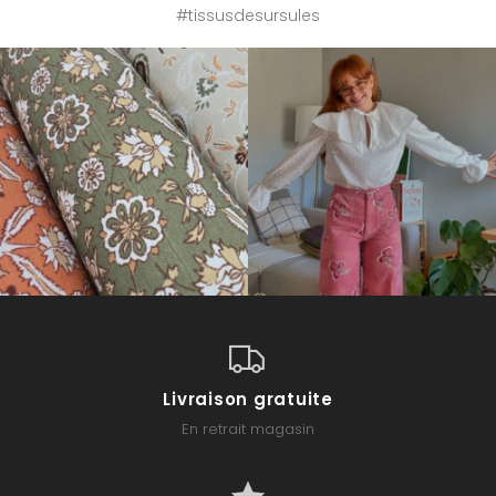
#tissusdesursules
Livraison gratuite
En retrait magasin