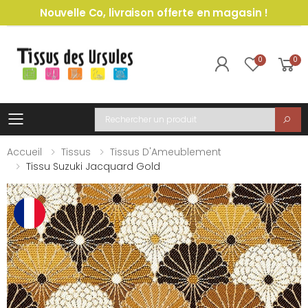
Nouvelle Co, livraison offerte en magasin !
0
0
Toggle mobile menu
Recherche
Accueil
Tissus
Tissus D'Ameublement
Tissu Suzuki Jacquard Gold