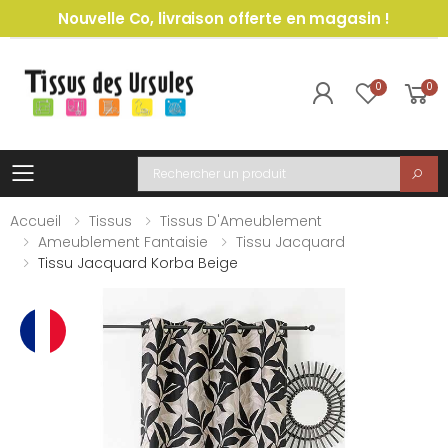
Nouvelle Co, livraison offerte en magasin !
0
0
Toggle mobile menu
Recherche
Accueil
Tissus
Tissus D'Ameublement
Ameublement Fantaisie
Tissu Jacquard
Tissu Jacquard Korba Beige