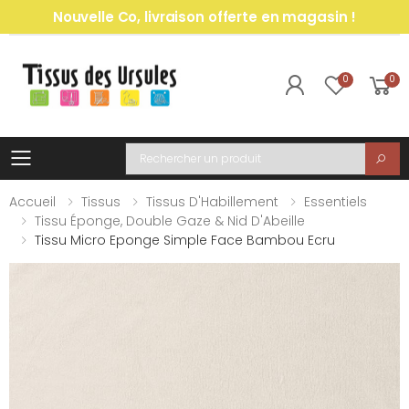
Nouvelle Co, livraison offerte en magasin !
0
0
Toggle mobile menu
Recherche
Accueil
Tissus
Tissus D'Habillement
Essentiels
Tissu Éponge, Double Gaze & Nid D'Abeille
Tissu Micro Eponge Simple Face Bambou Ecru