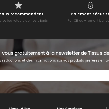
s nous recommandent
Paiement sécuris
rez les retours de nos clients
Par CB ou virement banca
z-vous gratuitement à la newsletter de Tissus de
s réductions et des informations sur
vos produits préférés
en av
Liens utiles
Nos Services
A