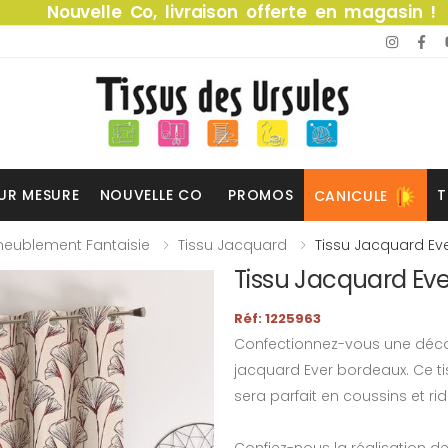
Nouvelle Co, livraison offerte en magasin !
UR MESURE
NOUVELLE CO
PROMOS
T
CANICULE
eublement Fantaisie
Tissu Jacquard
Tissu Jacquard Ev
Tissu Jacquard Ev
Réf: 1225963
Confectionnez-vous une déco
jacquard Ever bordeaux. Ce ti
sera parfait en coussins et ri