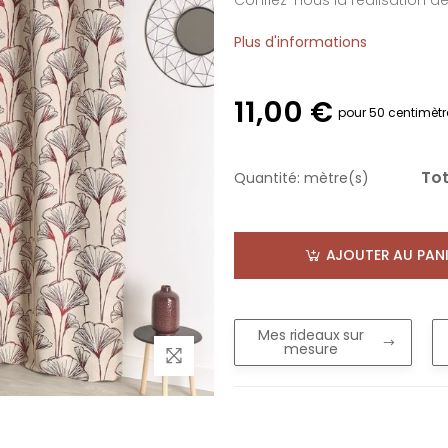
Confiez-nous la réalisation d
Plus d'informations
11,00 €
pour 50 centimètr
Tot
Quantité:
mètre(s)
AJOUTER AU PANI
Mes rideaux sur
mesure