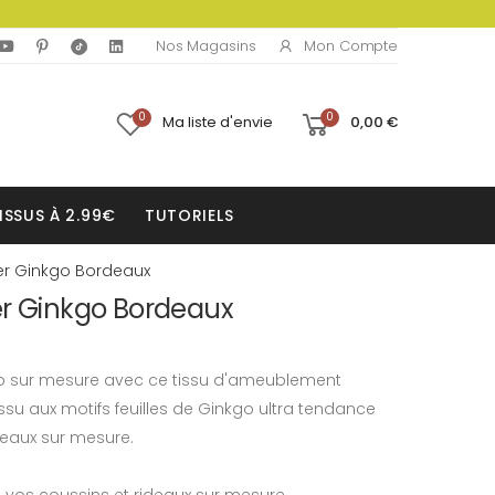
Mon Compte
Nos Magasins
0
0
Ma liste d'envie
0,00 €
ISSUS À 2.99€
TUTORIELS
er Ginkgo Bordeaux
er Ginkgo Bordeaux
 sur mesure avec ce tissu d'ameublement
ssu aux motifs feuilles de Ginkgo ultra tendance
deaux sur mesure.