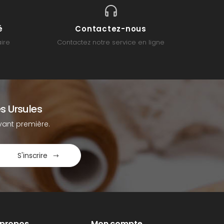
é
Contactez-nous
ire
Contactez notre service en ligne
s Ursules
ant première.
S'inscrire
 propos
Mon compte