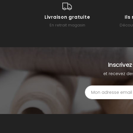
Livraison gratuite
Il
En retrait magasin
Découv
Inscrive
et recevez de