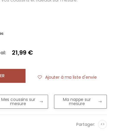
e vos coussins et rideaux sur mesure.
es
21,99 €
al:
ER
Ajouter à ma liste d'envie
Mes coussins sur
Ma nappe sur
mesure
mesure
Partager:
<>