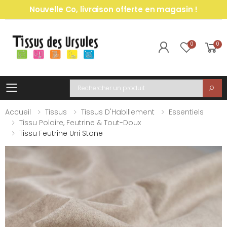
Nouvelle Co, livraison offerte en magasin !
0
0
Toggle mobile menu
Recherche
Accueil
Tissus
Tissus D'Habillement
Essentiels
Tissu Polaire, Feutrine & Tout-Doux
Tissu Feutrine Uni Stone