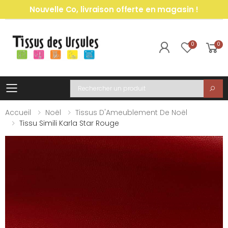
Nouvelle Co, livraison offerte en magasin !
0
0
Toggle mobile menu
Recherche
Accueil
Noël
Tissus D'Ameublement De Noël
Tissu Simili Karla Star Rouge