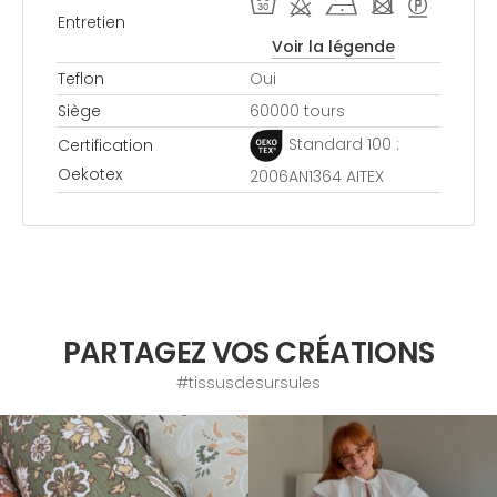
T d h - >
Entretien
Voir la légende
Teflon
Oui
Siège
60000 tours
Standard 100 :
Certification
Oekotex
2006AN1364 AITEX
PARTAGEZ VOS CRÉATIONS
#tissusdesursules