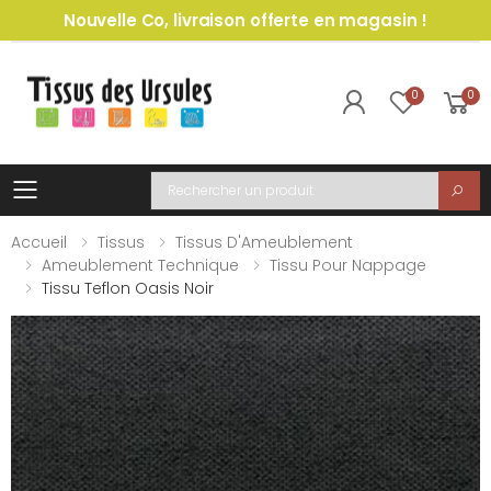
Nouvelle Co, livraison offerte en magasin !
0
0
Toggle mobile menu
Recherche
Accueil
Tissus
Tissus D'Ameublement
Ameublement Technique
Tissu Pour Nappage
Tissu Teflon Oasis Noir