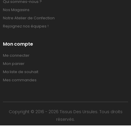
Qui sommes-nous ?
Nos Magasins
Notre Atelier de Confection
Rejoignez nos équipes !
Mon compte
Me connecter
Mon panier
Ma liste de souhait
Mes commandes
Copyright © 2016 - 2026 Tissus Des Ursules. Tous droits
réservés.