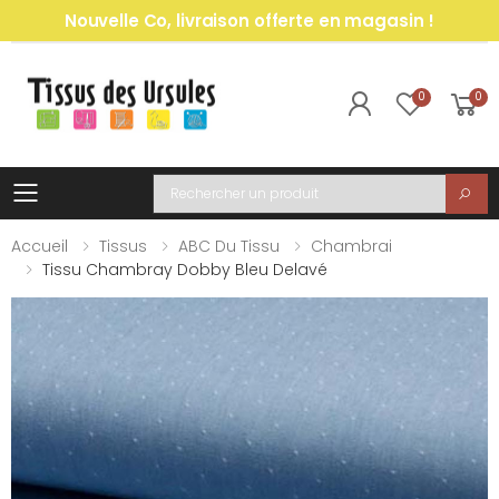
Nouvelle Co, livraison offerte en magasin !
0
0
Toggle mobile menu
Recherche
Accueil
Tissus
ABC Du Tissu
Chambrai
Tissu Chambray Dobby Bleu Delavé