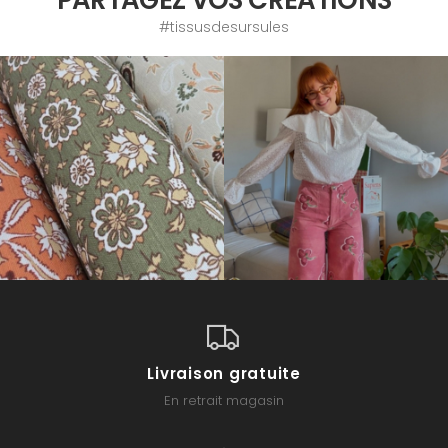
#tissusdesursules
Livraison gratuite
En retrait magasin