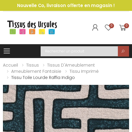
Nouvelle Co, livraison offerte en magasin !
0
0
Toggle mobile menu
Recherche
Accueil
Tissus
Tissus D'Ameublement
Ameublement Fantaisie
Tissu Imprimé
Tissu Toile Lourde Raffia Indigo