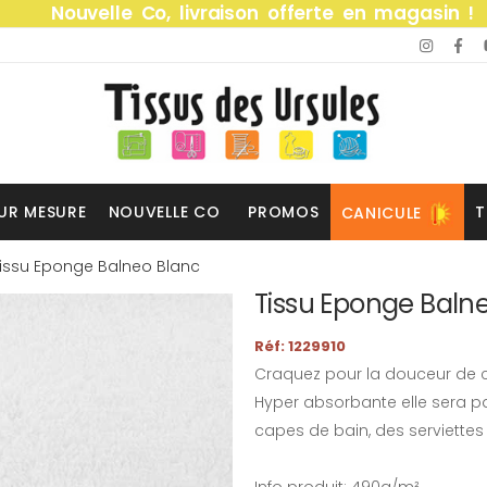
Nouvelle Co, livraison offerte en magasin !
UR MESURE
NOUVELLE CO
PROMOS
T
CANICULE
issu Eponge Balneo Blanc
Tissu Eponge Baln
Réf: 1229910
Craquez pour la douceur de 
Hyper absorbante elle sera pa
capes de bain, des serviette