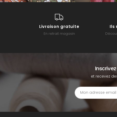
Livraison gratuite
Il
En retrait magasin
Découv
Inscrive
et recevez de