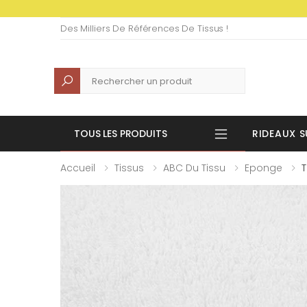
Des Milliers De Références De Tissus !
Recherche
TOUS LES PRODUITS
RIDEAUX S
Accueil
Tissus
ABC Du Tissu
Eponge
T