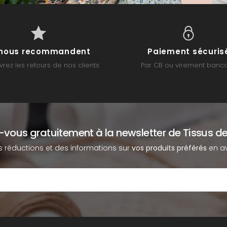
s nous recommandent
Paiement sécuris
rez les retours de nos clients
Par CB ou virement banca
z-vous gratuitement à la newsletter de Tissus de
s réductions et des informations sur
vos produits préférés
en av