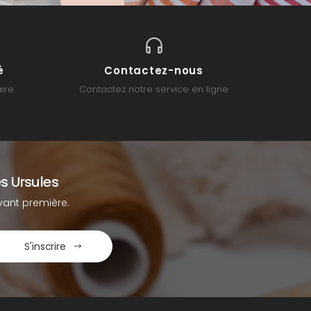
é
Contactez-nous
ire
Contactez notre service en ligne
s Ursules
ant première.
S'inscrire