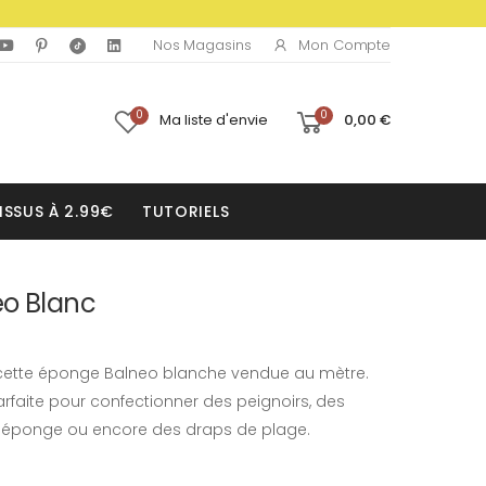
Mon Compte
Nos Magasins
0
0
Ma liste d'envie
0,00 €
ISSUS À 2.99€
TUTORIELS
eo Blanc
cette éponge Balneo blanche vendue au mètre.
rfaite pour confectionner des peignoirs, des
s éponge ou encore des draps de plage.