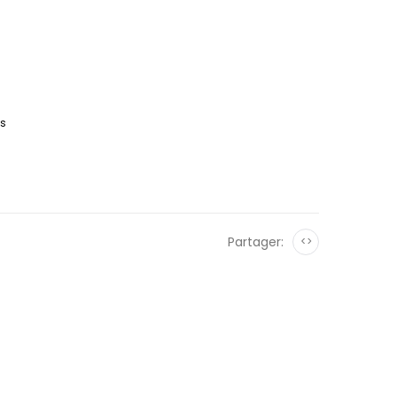
es
Partager:
<>