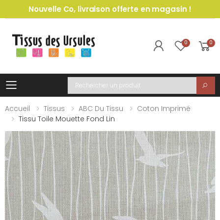
Nouvelle Co, livraison offerte en magasin !
0
0
Toggle mobile menu
Recherche
Accueil
Tissus
ABC Du Tissu
Coton Imprimé
Tissu Toile Mouette Fond Lin