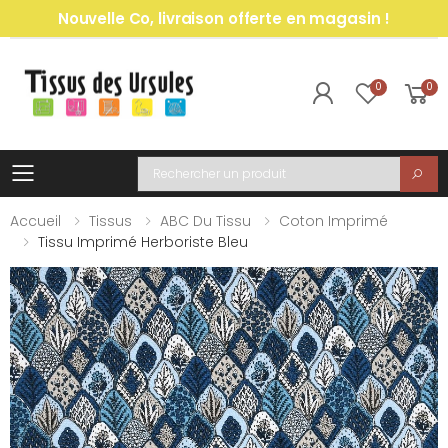
Nouvelle Co, livraison offerte en magasin !
0
0
Toggle mobile menu
Recherche
Accueil
Tissus
ABC Du Tissu
Coton Imprimé
Tissu Imprimé Herboriste Bleu