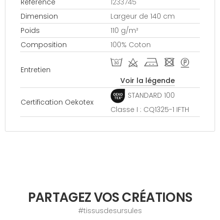
Référence
1233745
Dimension
Largeur de 140 cm
Poids
110 g/m²
Composition
100% Coton
T d j - >
Entretien
Voir la légende
STANDARD 100
Certification Oekotex
Classe I : CQ1325-1 IFTH
PARTAGEZ VOS CRÉATIONS
#tissusdesursules