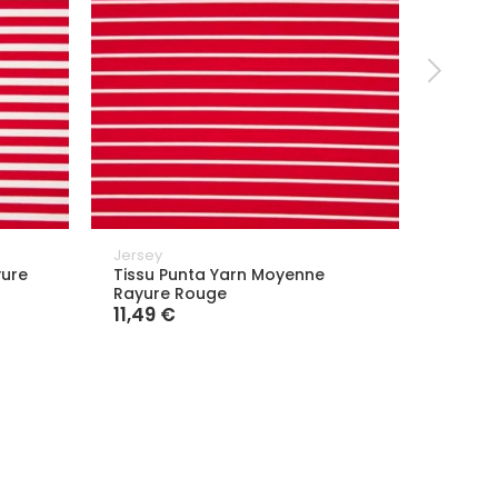
Jersey
Jersey
yure
Tissu Punta Yarn Moyenne
Tissu 
Rayure Rouge
Noir
11,49 €
11,49 