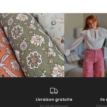
Livraison gratuite
Il
En retrait magasin
Découv