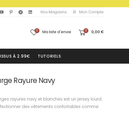
Mon Compte
Nos Magasins
0
0
Ma liste d'envie
0,00 €
ISSUS À 2.99€
TUTORIELS
Large Rayure Navy
rges rayures navy et blanches est un jersey lourd.
onfectionner des vêtements confortables comme