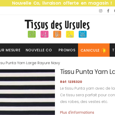
Nouvelle Co, livraison offerte en magasin !
UR MESURE
NOUVELLE CO
PROMOS
T
CANICULE
ssu Punta Yarn Large Rayure Navy
Tissu Punta Yarn 
Réf: 1235320
Le tissu Punta yarn avec de la
Ce tissu sera parfait pour c
des robes, des vestes etc.
Plus d'informations