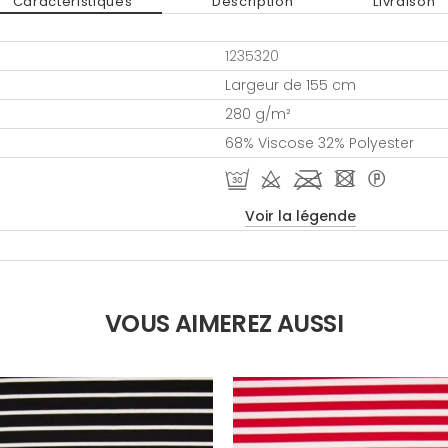
Caractéristiques
Description
Livraison
1235320
Largeur de 155 cm
280 g/m²
68% Viscose 32% Polyester
R d l - *
Voir la légende
VOUS AIMEREZ AUSSI