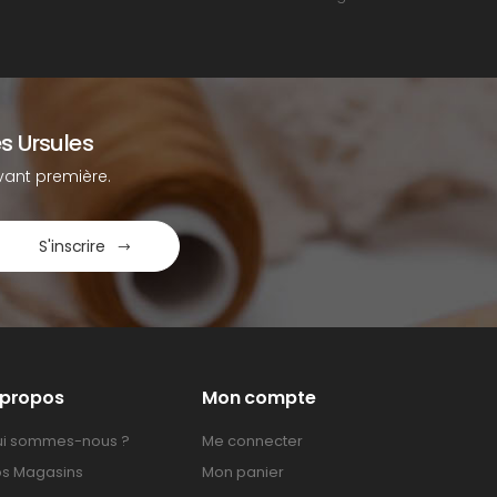
s Ursules
ant première.
S'inscrire
 propos
Mon compte
i sommes-nous ?
Me connecter
s Magasins
Mon panier