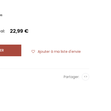
es
22,99 €
al:
ER
Ajouter à ma liste d'envie
Partager:
<>