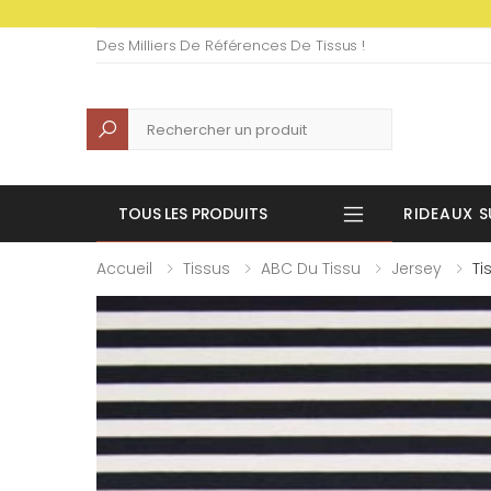
Des Milliers De Références De Tissus !
Recherche
TOUS LES PRODUITS
RIDEAUX S
Accueil
Tissus
ABC Du Tissu
Jersey
Ti