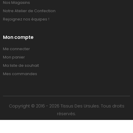
Nos Magasins
Notre Atelier de Confection
Rejoignez nos équipes !
Mon compte
Me connecter
Mon panier
Ma liste de souhait
Mes commandes
Copyright © 2016 - 2026 Tissus Des Ursules. Tous droits
réservés.