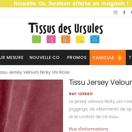
Nouvelle Co, livraison offerte en magasin !
UR MESURE
NOUVELLE CO
PROMOS
T
CANICULE
issu Jersey Velours Nicky Uni Rose
Tissu Jersey Velour
Réf: 1235611
Le jersey velours Nicky uni ro
joggings, de vêtements de sp
et le confort de ce tissu.
Plus d'informations