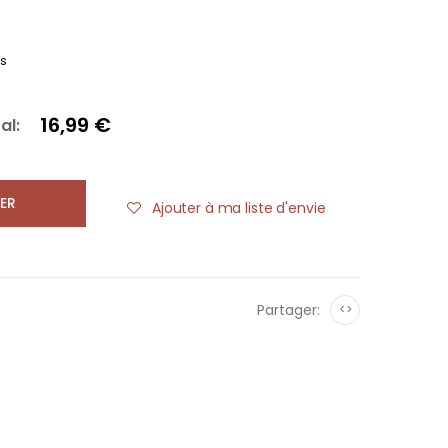
es
16,99 €
al:
ER
Ajouter à ma liste d'envie
Partager:
<>