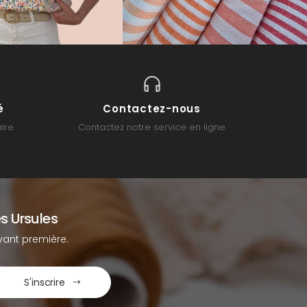
é
Contactez-nous
ire
Contactez notre service en ligne
s Ursules
ant première.
S'inscrire