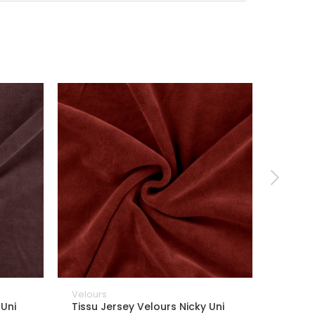
Velours
Velour
 Uni
Tissu Jersey Velours Nicky Uni
Tissu 