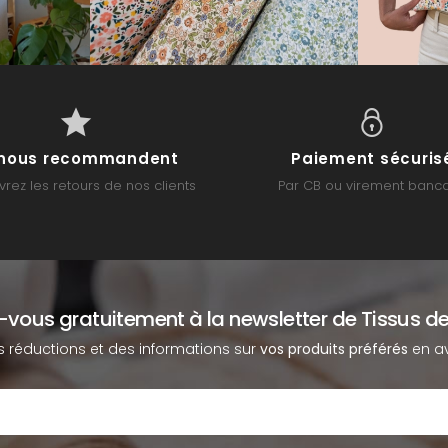
s nous recommandent
Paiement sécuris
rez les retours de nos clients
Par CB ou virement banca
z-vous gratuitement à la newsletter de Tissus de
s réductions et des informations sur
vos produits préférés
en av