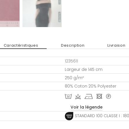
Caractéristiques
Description
Livraison
1235611
Largeur de 145 cm
250 g/m²
80% Coton 20% Polyester
T d h - *
Voir la légende
STANDARD 100 CLASSE I : 1