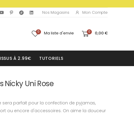
Mon Compte
Nos Magasins
0
0
Ma liste d'envie
0,00 €
ISSUS À 2.99€
TUTORIELS
s Nicky Uni Rose
se sera parfait pour la confection de pyjamas,
ort ou encore d'accessoires. On aime la douceur