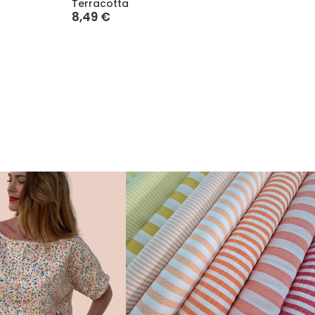
Terracotta
Ocre
8,49 €
8,49 