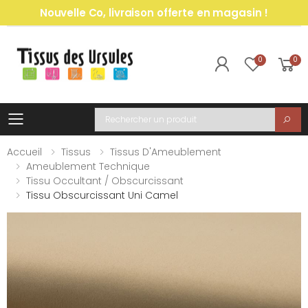
Nouvelle Co, livraison offerte en magasin !
0
0
Toggle mobile menu
Recherche
Accueil
Tissus
Tissus D'Ameublement
Ameublement Technique
Tissu Occultant / Obscurcissant
Tissu Obscurcissant Uni Camel