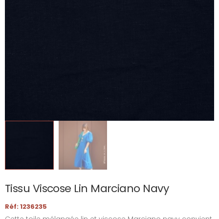
Tissu Viscose Lin Marciano Navy
Réf: 1236235
Cette toile mélangée lin et viscose Marciano navy convient