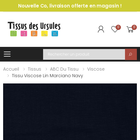
Nouvelle Co, livraison offerte en magasin !
0
0
Toggle mobile menu
Recherche
Accueil
Tissus
ABC Du Tissu
Viscose
Tissu Viscose Lin Marciano Navy