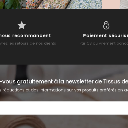
s nous recommandent
Paiement sécuris
rez les retours de nos clients
Par CB ou virement banca
z-vous gratuitement à la newsletter de Tissus de
s réductions et des informations sur
vos produits préférés
en av