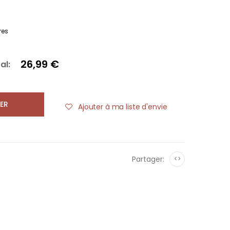
res
26,99 €
al:
ER
Ajouter à ma liste d'envie
Partager:
<>