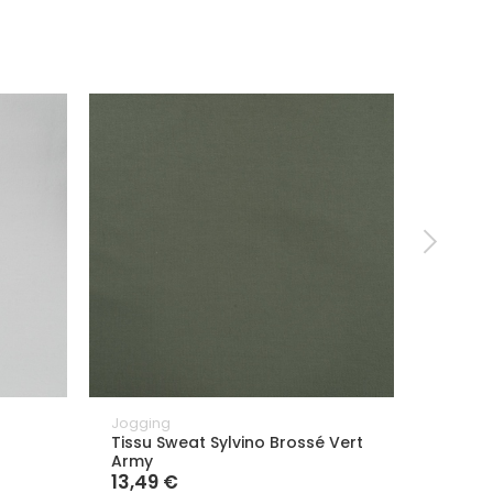
Jogging
Joggin
Tissu Sweat Sylvino Brossé Vert
Tissu 
Army
Rose
13,49 €
13,49