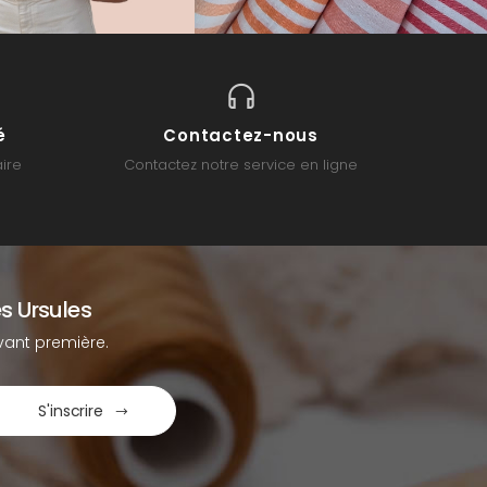
é
Contactez-nous
ire
Contactez notre service en ligne
s Ursules
ant première.
S'inscrire