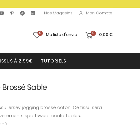
Mon Compte
Nos Magasins
0
0
Ma liste d'envie
0,00 €
ISSUS À 2.99€
TUTORIELS
o Brossé Sable
tissu jersey jogging brossé coton. Ce tissu sera
 vêtements sportswear confortables.
toné