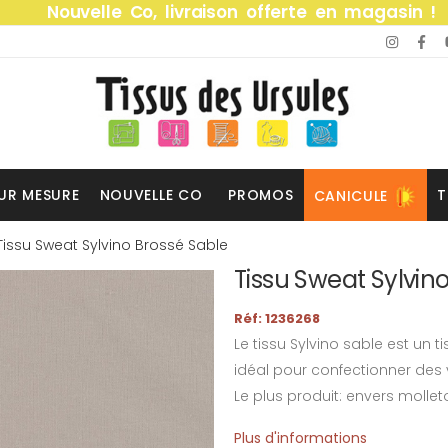
Nouvelle Co, livraison offerte en magasin !
UR MESURE
NOUVELLE CO
PROMOS
T
CANICULE
Tissu Sweat Sylvino Brossé Sable
Tissu Sweat Sylvin
Réf: 1236268
Le tissu Sylvino sable est un 
idéal pour confectionner des
Le plus produit: envers molle
Plus d'informations