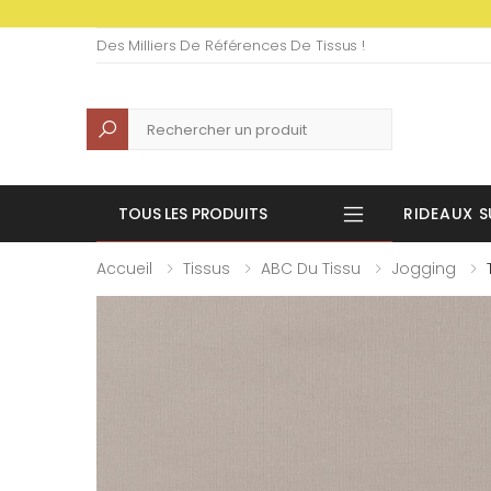
Des Milliers De Références De Tissus !
Recherche
TOUS LES PRODUITS
RIDEAUX S
Accueil
Tissus
ABC Du Tissu
Jogging