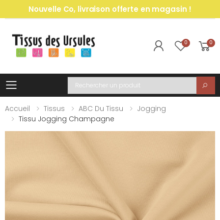
Nouvelle Co, livraison offerte en magasin !
0
0
Toggle mobile menu
Recherche
Accueil
Tissus
ABC Du Tissu
Jogging
Tissu Jogging Champagne