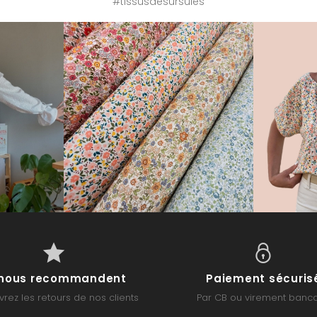
#tissusdesursules
s nous recommandent
Paiement sécuris
rez les retours de nos clients
Par CB ou virement banca