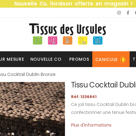
Nouvelle Co, livraison offerte en magasin !
UR MESURE
NOUVELLE CO
PROMOS
T
CANICULE
ssu Cocktail Dublin Bronze
Tissu Cocktail Dubl
Réf: 1236841
Ce joli tissu Cocktail Dublin
confectionner une tenue festi
Plus d'informations