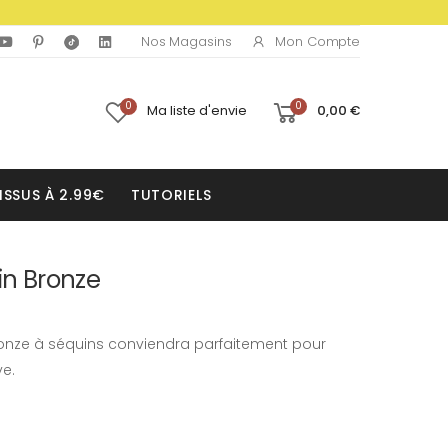
Mon Compte
Nos Magasins
0
0
Ma liste d'envie
0,00 €
ISSUS À 2.99€
TUTORIELS
in Bronze
 bronze à séquins conviendra parfaitement pour
ve.