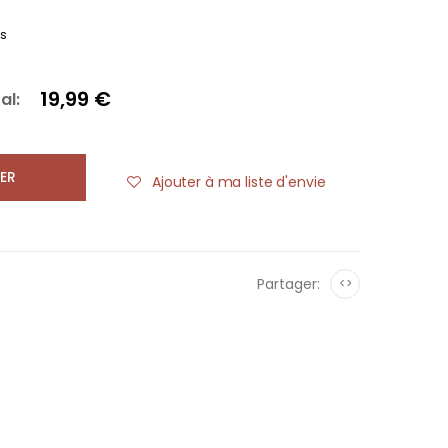
es
19,99 €
al:
ER
Ajouter à ma liste d'envie
Partager:
<>