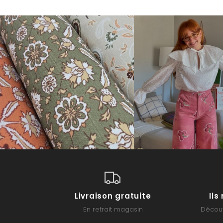
Livraison gratuite
Il
En retrait magasin
Découv