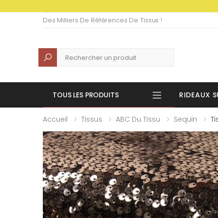
Des Milliers De Références De Tissus !
Recherche
TOUS LES PRODUITS
RIDEAUX S
Accueil
Tissus
ABC Du Tissu
Sequin
Ti