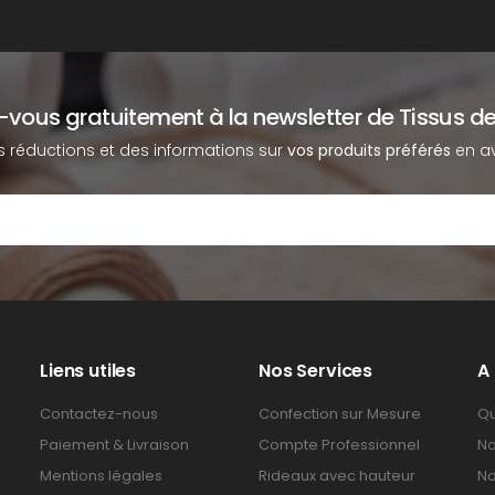
z-vous gratuitement à la newsletter de Tissus de
s réductions et des informations sur
vos produits préférés
en av
Liens utiles
Nos Services
A
Contactez-nous
Confection sur Mesure
Qu
Paiement & Livraison
Compte Professionnel
No
Mentions légales
Rideaux avec hauteur
No