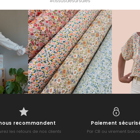
#tissusdesursules
s nous recommandent
Paiement sécuris
rez les retours de nos clients
Par CB ou virement banca