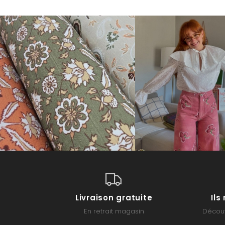
Livraison gratuite
Il
En retrait magasin
Découv