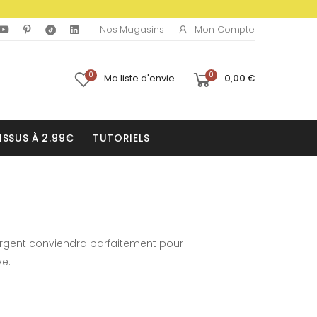
Mon Compte
Nos Magasins
0
0
Ma liste d'envie
0,00 €
ISSUS À 2.99€
TUTORIELS
 argent conviendra parfaitement pour
ve.