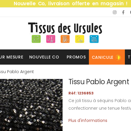
Nouvelle Co, livraison offerte en magasin !
UR MESURE
NOUVELLE CO
PROMOS
T
CANICULE
ssu Pablo Argent
Tissu Pablo Argent
Réf: 1236853
Ce joli tissu à séquins Pablo
confectionner une tenue festi
Plus d'informations