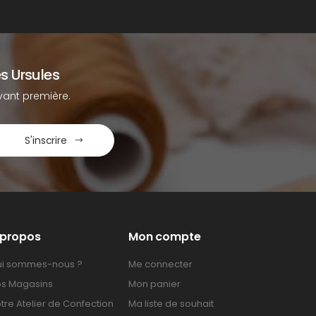
s Ursules
ant première.
S'inscrire
 propos
Mon compte
i sommes-nous ?
Me connecter
s Magasins
Mon panier
tre Atelier de Confection
Ma liste de souhait