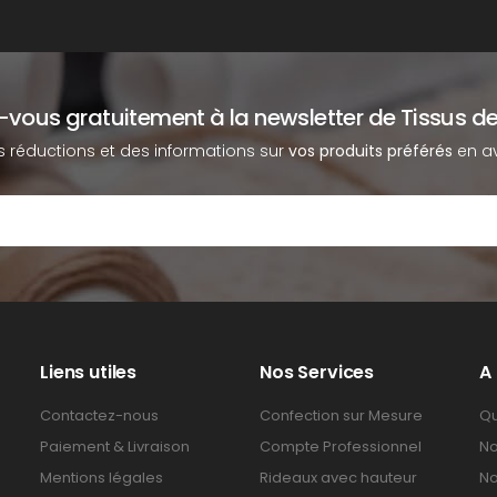
z-vous gratuitement à la newsletter de Tissus de
s réductions et des informations sur
vos produits préférés
en av
Liens utiles
Nos Services
A
Contactez-nous
Confection sur Mesure
Qu
Paiement & Livraison
Compte Professionnel
No
Mentions légales
Rideaux avec hauteur
No