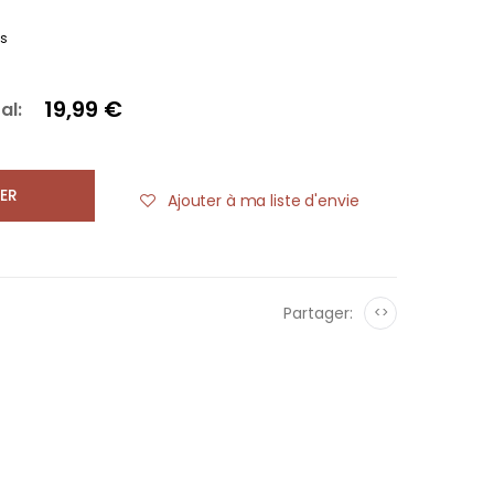
es
19,99 €
al:
ER
Ajouter à ma liste d'envie
Partager:
<>